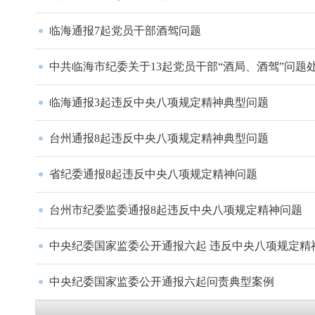
临海通报7起党员干部酒驾问题
中共临海市纪委关于13起党员干部“酒局、酒驾”问题
临海通报3起违反中央八项规定精神典型问题
台州通报8起违反中央八项规定精神典型问题
省纪委通报8起违反中央八项规定精神问题
台州市纪委监委通报8起违反中央八项规定精神问题
中央纪委国家监委公开通报六起 违反中央八项规定精
中央纪委国家监委公开通报六起问责典型案例