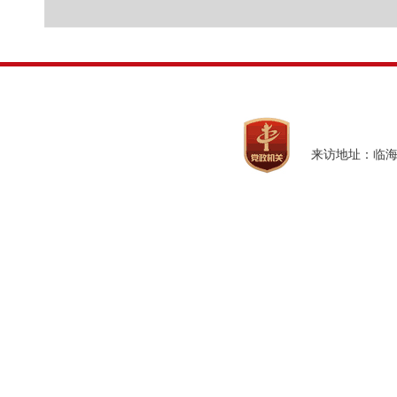
来访地址：临海